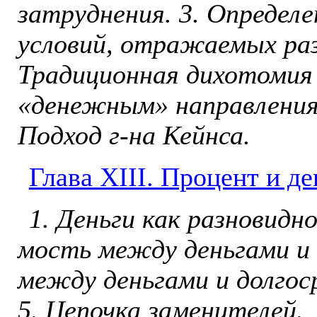
затруд­нения. 3. Определ
условий, от­ражаемых ра
Традицион­ная дихотоми
«денежным» нап­равления
Подход г-на Кейнса.
Глава ХIII. Процент и де
1. Деньги как разновидн
мость между деньгами и 
между деньгами и долгос
5. Цепочка заменителей.