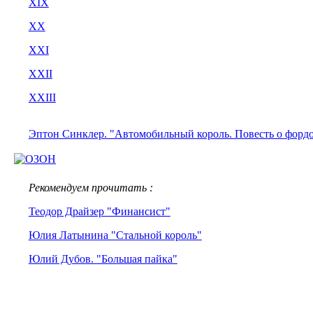
XIX
XX
XXI
XXII
XXIII
Эптон Синклер. "Автомобильный король. Повесть о форд
Рекомендуем прочитать :
Теодор Драйзер "Финансист"
Юлия Латынина "Стальной король"
Юлий Дубов. "Большая пайка"