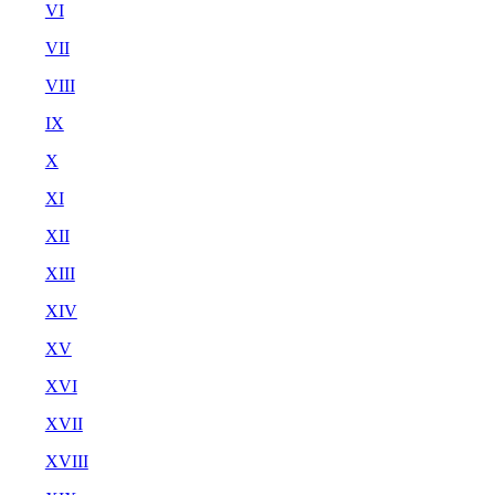
VI
VII
VIII
IX
X
XI
XII
XIII
XIV
XV
XVI
XVII
XVIII