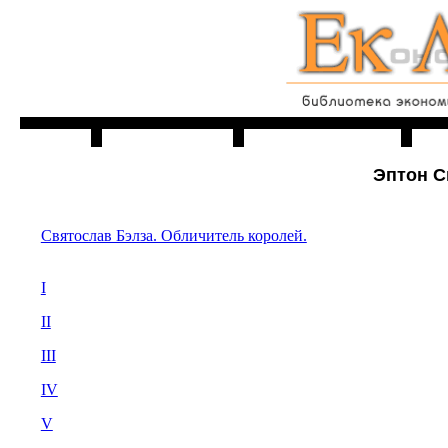
Главная
Читальня
Эптон С
Святослав Бэлза. Обличитель королей.
I
II
III
IV
V