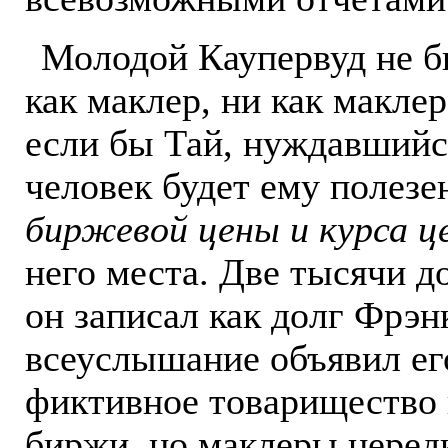
Молодой Каупервуд не б
как маклер, ни как макле
если бы Тай, нуждавшийся
человек будет ему полезе
биржевой цены и курса ц
него места. Две тысячи д
он записал как долг Фрэнк
всеуслышание объявил ег
фиктивное товарищество
биржи, но маклеры неред