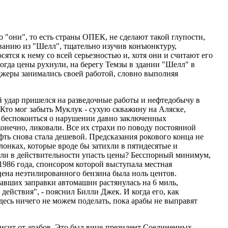
"они", то есть страны ОПЕК, не сделают такой глупости,
ованию из "Шелл", тщательно изучив конъюнктуру,
тся к нему со всей серьезностью и, хотя они и считают его
гда цены рухнули, на берегу Темзы в здании "Шелл" в
джеры занимались своей работой, словно выполняя
 удар пришелся на разведочные работы и нефтедобычу в
то мог забыть Муклук - сухую скважину на Аляске,
 беспокоиться о нарушении давно заключенных
онечно, ликовали. Все их страхи по поводу постоянной
ефть снова стала дешевой. Предсказания рокового конца не
лонках, которые вроде бы затихли в пятидесятые и
огли в действительности упасть цены? Бесспорный минимум,
1986 года, спонсором которой выступала местная
цена неэтилированного бензина была ноль центов.
идавших заправки автомашин растянулась на 6 миль,
действия", - пояснил Билли Джек. И когда его, как
здесь ничего не можем поделать, пока арабы не выправят
ависит от арабов. Это был вице-президент Соединенных