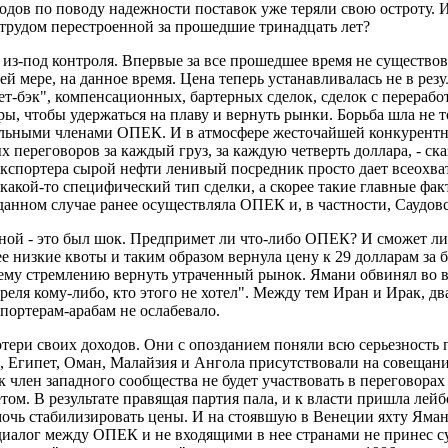
годов по поводу надежности поставок уже теряли свою остроту. 
 трудом перестроенной за прошедшие тринадцать лет?
и из-под контроля. Впервые за все прошедшее время не существ
 мере, на данное время. Цена теперь устанавливалась не в ре
нет-бэк", компенсационных, бартерных сделок, сделок с перерабо
ры, чтобы удержаться на плаву и вернуть рынки. Борьба шла не
ельными членами ОПЕК. И в атмосфере жесточайшей конкурентн
 переговоров за каждый груз, за каждую четверть доллара, - ска
экспортера сырой нефти ленивый посредник просто дает всеохв
какой-то специфический тип сделки, а скорее такие главные фак
 данном случае ранее осуществляла ОПЕК и, в частности, Саудов
чной - это был шок. Предпримет ли что-либо ОПЕК? И сможет л
е низкие квоты и таким образом вернула цену к 29 долларам за
оему стремлению вернуть утраченный рынок. Ямани обвинял во 
реля кому-либо, кто этого не хотел". Между тем Иран и Ирак, 
портерам-арабам не ослабевало.
отери своих доходов. Они с опозданием поняли всю серьезност
а, Египет, Оман, Малайзия и Ангола присутствовали на совеща
к член западного сообщества не будет участвовать в переговора
том. В результате правящая партия пала, и к власти пришла ле
мочь стабилизировать цены. И на стоявшую в Венеции яхту Яма
диалог между ОПЕК и не входящими в нее странами не принес су