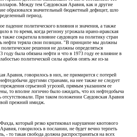
олларов. Между тем Саудовская Аравия, как и другие
ране образовался значительный бюджетный дефицит, шло
пределенный период.
е падение политического влияния и значения, а также
ло в то время, когда региону угрожала ирано-иракская
 также сократила влияние саудовцев на политику стран
ть нефти теряла свои позиции. "В принципе мы должны
и, политические решения не должны определяться
3 году была обязана нефти и что в 1973 году ее влияние в
лабостью политической силы арабов опять же из-за
я Аравия, говорилось в них, не примирится с потерей
 нефтедобычи другими странами, на нее также не следует
дупреждения серьезной угрозой, прямым указанием ее
ны, то вполне логично было ожидать, что их нефтедобыча
рь отсутствовали. При таком положении Саудовская Аравия
 свой прежний имидж.
Фахда, который резко критиковал нарушение квотового
равия, говорилось в послании, не будет вечно терпеть
, - то такая свобода должна распространяться на всех