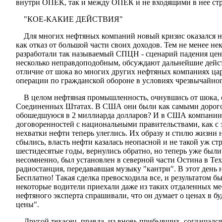
внутри ОПЕК, так и между ОПЕК и не входящими в нее стра
"КОЕ-КАКИЕ ДЕЙСТВИЯ"
Для многих нефтяных компаний новый кризис оказался н
как отказ от большой части своих доходов. Тем не менее 
разработали так называемый СПЦН - сценарий падения цен н
несколько неправдоподобным, обсуждают дальнейшие действ
отличие от шока во многих других нефтяных компаниях цар
операции по гражданской обороне в условиях чрезвычайног
В целом нефтяная промышленность, очнувшись от шока, 
Соединенных Штатах. В США они были как самыми дорогос
обошедшуюся в 2 миллиарда долларов? И в США компании м
договоренностей с национальными правительствами, как с 
нехватки нефти теперь улеглись. Их образу и стилю жизни н
сбылись, власть нефти казалась неопасной и не такой уж с
шестидесятые годы, вернулись обратно, но теперь уже был
несомненно, был установлен в северной части Остина в Тех
радиостанция, передававшая музыку "кантри". В этот день 
Бесплатно! Такая сделка превосходила все, и результатом б
некоторые водители приехали даже из таких отдаленных мест
нефтяного эксперта спрашивали, что он думает о ценах в бу
цены".
Другой техасец, правда, из вновь прибывших, соглашался