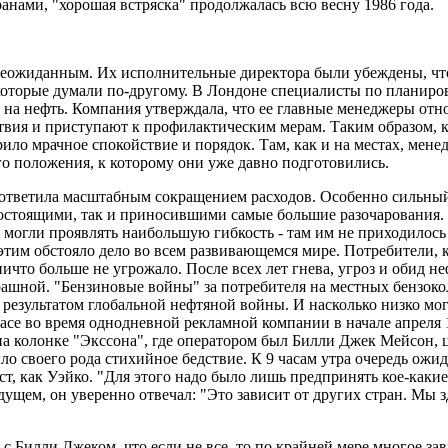
нами, "хорошая встряска" продолжалась всю весну 1986 года.
еожиданным. Их исполнительные директора были убеждены, что 
некоторые думали по-другому. В Лондоне специалисты по планир
а нефть. Компания утверждала, что ее главные менеджеры относя
ия и приступают к профилактическим мерам. Таким образом, ко
ило мрачное спокойствие и порядок. Там, как и на местах, мене
о положения, к которому они уже давно подготовились.
ответила масштабным сокращением расходов. Особенно сильный
тоящими, так и приносившими самые большие разочарования. К
огли проявлять наибольшую гибкость - там им не приходилось
этим обстояло дело во всем развивающемся мире. Потребители, к
ичто больше не угрожало. После всех лет гнева, угроз и обид н
трашной. "Бензиновые войны" за потребителя на местных бензоко
и результатом глобальной нефтяной войны. И насколько низко м
асе во время однодневной рекламной компании в начале апреля 
на колонке "Экссона", где оператором был Билли Джек Мейсон, 
ыло своего рода стихийное бедствие. К 9 часам утра очередь ож
, как Уэйко. "Для этого надо было лишь предпринять кое-какие 
дущем, он уверенно отвечал: "Это зависит от других стран. Мы 
 с Билли Джеком, что если не все, то по крайней мере многое з