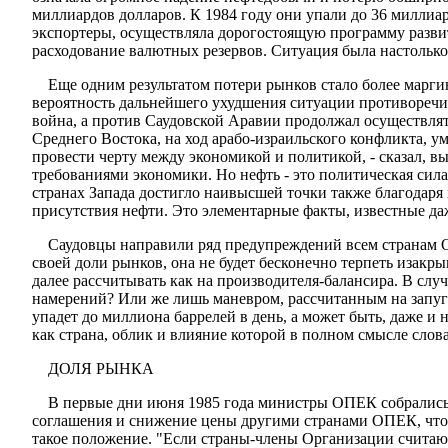
миллиардов долларов. К 1984 году они упали до 36 миллиар
экспортеры, осуществляла дорогостоящую программу развит
расходование валютных резервов. Ситуация была настольк
Еще одним результатом потери рынков стало более марги
вероятность дальнейшего ухудшения ситуации противоречил
война, а против Саудовской Аравии продолжал осуществлят
Среднего Востока, на ход арабо-израильского конфликта, 
провести черту между экономикой и политикой, - сказал, 
требованиями экономики. Но нефть - это политическая сила,
странах Запада достигло наивысшей точки также благодаря 
присутствия нефти. Это элементарные факты, известные да
Саудовцы направили ряд предупреждений всем странам ОП
своей доли рынков, она не будет бесконечно терпеть изакр
далее рассчитывать как на производителя-балансира. В слу
намерений? Или же лишь маневром, рассчитанным на запуги
упадет до миллиона баррелей в день, а может быть, даже и
как страна, облик и влияние которой в полном смысле сло
ДОЛЯ РЫНКА
В первые дни июня 1985 года министры ОПЕК собрались 
соглашения и снижение цены другими странами ОПЕК, что п
такое положение. "Если страны-члены Организации считают, 