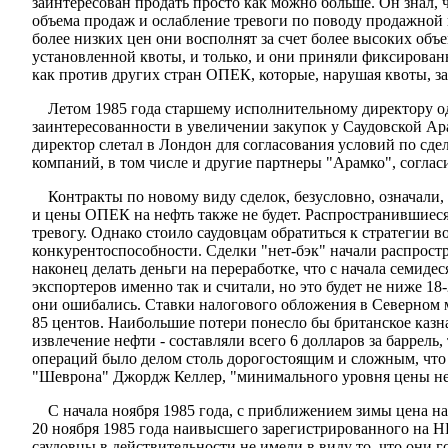
заинтересован продать просто как можно больше. Он знал,
объема продаж и ослабление тревоги по поводу продажной 
более низких цен они восполнят за счет более высоких объ
установленной квоты, и только, и они приняли фиксирован
как против других стран ОПЕК, которые, нарушая квоты, з
Летом 1985 года старшему исполнительному директору од
заинтересованности в увеличении закупок у Саудовской Ара
директор слетал в Лондон для согласования условий по сдел
компаний, в том числе и другие партнеры "Арамко", соглас
Контракты по новому виду сделок, безусловно, означали,
и цены ОПЕК на нефть также не будет. Распространившиеся 
тревогу. Однако стоило саудовцам обратиться к стратегии 
конкурентоспособности. Сделки "нет-бэк" начали распрост
наконец делать деньги на переработке, что с начала семид
экспортеров именно так и считали, но это будет не ниже 1
они ошибались. Ставки налогового обложения в Северном м
85 центов. Наибольшие потери понесло бы британское казн
извлечение нефти - составляли всего 6 долларов за баррель
операций было делом столь дорогостоящим и сложным, что к
"Шеврона" Джордж Келлер, "минимального уровня цены не су
С начала ноября 1985 года, с приближением зимы цена 
20 ноября 1985 года наивысшего зарегистрированного на Н
саудовцы в действительности не имели в виду то, что они г