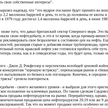
ть свои собственные интересы".
разил надежду, что "это мудрое послание будет принято во вн
о 2,2 миллиона баррелей в день, то есть до половины ее квоты 
в 1979 году достигал 1,4 миллиона баррелей в день, в июне 1985
 ниже того, что давал британский сектор Северного моря. Это 
вали свою нефтедобычу, и это в то время, когда премьер-мини
 рекламировать свое безразличие к состоянию цен на нефть. Еще
ностей, расширяя старые и добавляя новые трубопроводы, прич
ельный поток иракской нефти уже готовился пробить себе путь
теперь снова, как и в семидесятые годы, это будет цена, только 
о - Джон Д. Рокфеллер и перспектива всеобщей ценовой войны.
м конкурентам "хорошую встряску", перенасыщая рынок и сбива
, их выталкивали из бизнеса или поглощали. Конечно, в середин
тряска" грозила повториться.
добычи - своего желаемого уровня - и выбрали для этого оригин
кое положение на ключевых рынках. По таким сделкам Саудовск
давала продажа нефтепродуктов на рынке. Переработчику, однако
 окончательная продажная цена нефтепродуктов 29,19 или же 9 до
иксированной. Так что на момент продажи ничто особенно не по