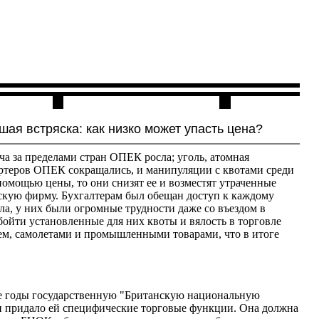
Контакты
шая встряска: как низко может упасть цена?
ча за пределами стран ОПЕК росла; уголь, атомная
ортеров ОПЕК сокращались, и манипуляции с квотами среди
омощью цены, то они снизят ее и возместят утраченные
скую фирму. Бухгалтерам был обещан доступ к каждому
ла, у них были огромные трудности даже со въездом в
ойти установленные для них квоты и вялость в торговле
ием, самолетами и промышленными товарами, что в итоге
тые годы государственную "Британскую национальную
о и придало ей специфические торговые функции. Она должна