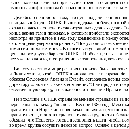
рынка, которое вели экспортеры, все тревоги семидесятых 
импортная нефть основы безопасности энергетики, с таким
Дело было не просто в том, что цены падали - они вышл
официальной цены ОПЕК. Рынок одержал победу, по крайней
складывалась на основе тысяч отдельных сделок - сделок "
конца вариантам и приемам, к которым прибегали экспорте
несмотря на принятое в 1985 году коммюнике и между отд
скидкой ради удержания рынков. "Все устали от бесконечных
комиссии по маркетингу. - В итоге выступавший от имени 
цены на все другие баррели ОПЕК". И обвал цен вызвал не 
нее уже не хватало, и устранение регулирования, которое в
Во всем нефтяном мире реакция на кризис была однозна
и Ливия хотели, чтобы ОПЕК приняла новые и гораздо боле
образом Саудовская Аравия и Кувейт, оставались верны св
директору одной из главных компаний: "Я не продал ни бар
ожесточенную борьбу, и враждебное отношение Ирана к экс
Не входящие в ОПЕК страны не меньше страдали из-за п
первые шаги к началу "диалога". Весной 1986 года Мексик
правительство Норвегии первоначально заявило, что оно ка
правительства, и оно теперь испытывало трудности с бюдже
объявил, что Норвегия готова предпринять шаги, чтобы по
во время круиза обсудить ценовой вопрос. Однако в целом 