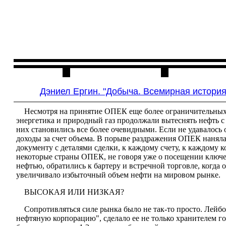
Главная
Чита
Дэниел Ергин. "Добыча. Всемирная история
Несмотря на принятие ОПЕК еще более ограничительных м
энергетика и природный газ продолжали вытеснять нефть с
них становились все более очевидными. Если не удавалось
доходы за счет объема. В порыве раздражения ОПЕК нанял
документу с деталями сделки, к каждому счету, к каждому 
некоторые страны ОПЕК, не говоря уже о посещении ключев
нефтью, обратились к бартеру и встречной торговле, когда
увеличивало избыточный объем нефти на мировом рынке.
ВЫСОКАЯ ИЛИ НИЗКАЯ?
Сопротивляться силе рынка было не так-то просто. Лей
нефтяную корпорацию", сделало ее не только хранителем г