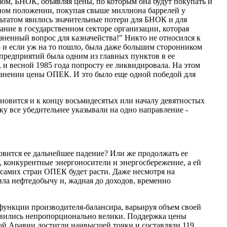
зом, БНОК, объявляя цены, по которым она будут покупать и
жном положении, покупая свыше миллиона баррелей у
льтатом явились значительные потери для БНОК и для
ание в государственном секторе организации, которая
езненный вопрос для казначейства!" Никто не относился к
- и если уж на то пошло, была даже большим сторонником
предприятий была одним из главных пунктов в ее
и весной 1985 года попросту ее ликвидировала. На этом
ранении цены ОПЕК. И это было еще одной победой для
ановится и к концу восьмидесятых или началу девятностых
ку все убедительнее указывали на одно направление -
овится ее дальнейшее падение? Или же продолжать ее
, конкурентные энергоносители и энергосбережение, а ей
 самих стран ОПЕК будет расти. Даже несмотря на
ла нефтедобычу и, жадная до доходов, временно
я функции производителя-балансира, варьируя объем своей
овились непропорционально велики. Поддержка цены
кой Аравии достигли наивысшей точки и составляли 119