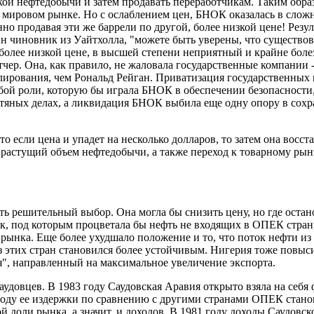
кой нефтедобычи и затем продавать переработчикам. Таким обра
а мировом рынке. Но с ослаблением цен, БНОК оказалась в сло
о продавая эти же баррели по другой, более низкой цене! Резу
ин чиновник из Уайтхолла, "можете быть уверены, что существов
о более низкой цене, в высшей степени неприятный и крайне бол
чер. Она, как правило, не жаловала государственные компании 
ирования, чем Рональд Рейган. Приватизация государственных 
ой роли, которую бы играла БНОК в обеспечении безопасности, 
ефтяных делах, а ликвидация БНОК выбила еще одну опору в сох
 если цена и упадет на несколько долларов, то затем она восст
 растущий объем нефтедобычи, а также переход к товарному рын
ь решительный выбор. Она могла бы снизить цену, но где остан
тик, под которым процветала бы нефть не входящих в ОПЕК стран
 рынка. Еще более ухудшало положение и то, что поток нефти из
этих стран становился более устойчивым. Нигерия тоже повыси
", направленный на максимальное увеличение экспорта.
саудовцев. В 1983 году Саудовская Аравия открыто взяла на себ
году ее издержки по сравнению с другими странами ОПЕК стан
 доли рынка, а значит, и доходов. В 1981 году доходы Саудовс