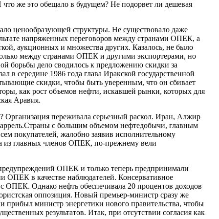
И что же это обещало в будущем? Не подорвет ли дешевая
овало ценообразующей структуры. Не существовало даже
зультате напряженных переговоров между странами ОПЕК, а
ткой, аукционных и множества других. Казалось, не было
 только между странами ОПЕК и другими экспортерами, но
ой борьбы дело сводилось к предложению скидки за
зал в середине 1986 года глава Иракской государственной
атывающие скидки, чтобы быть уверенным, что он сбивает
торы, как рост объемов нефти, искавшей рынки, которых для
ская Аравия.
и? Организация переживала серьезный раскол. Иран, Алжир
 баррель.Страны с большим объемом нефтедобычи, главным
всем покупателей, жалобно заявив исполнительному
два из главных членов ОПЕК, по-прежнему вели
ь предупреждений ОПЕК и только теперь предпринимали
нии ОПЕК в качестве наблюдателей. Консервативное
х с ОПЕК. Однако нефть обеспечивала 20 процентов доходов
йбористская оппозиция. Новый премьер-министр сразу же
ни прибыл министр энергетики нового правительства, чтобы
щественных результатов. Итак, при отсутствии согласия как