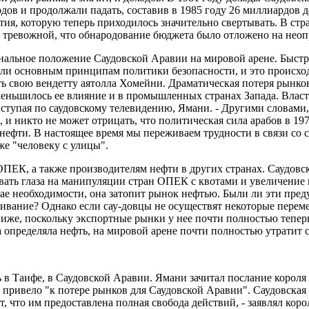
дов и продолжали падать, составив в 1985 году 26 миллиардов д
ия, которую теперь приходилось значительно свертывать. В ст
о тревожной, что обнародование бюджета было отложено на нео
нальное положение Саудовской Аравии на мировой арене. Быстро
и основным принципам политики безопасности, и это происходи
ь свою вендетту аятолла Хомейни. Драматическая потеря рынков
уменьшилось ее влияние и в промышленных странах Запада. Влас
выступая по саудовскому телевидению, Ямани. - Другими словам
 и никто не может отрицать, что политическая сила арабов в 197
нефти. В настоящее время мы переживаем трудности в связи со с
же "человеку с улицы".
ЕК, а также производителям нефти в других странах. Саудовска
ывать глаза на манипуляции стран ОПЕК с квотами и увеличение
чае необходимости, она затопит рынок нефтью. Были ли эти пре
вание? Однако если сау-довцы не осуществят некоторые переме
 ниже, поскольку экспортные рынки у нее почти полностью тепе
ва определяла нефть, на мировой арене почти полностью утратит
в Таифе, в Саудовской Аравии. Ямани зачитал послание короля 
ривело "к потере рынков для Саудовской Аравии". Саудовская А
что им предоставлена полная свобода действий, - заявлял король