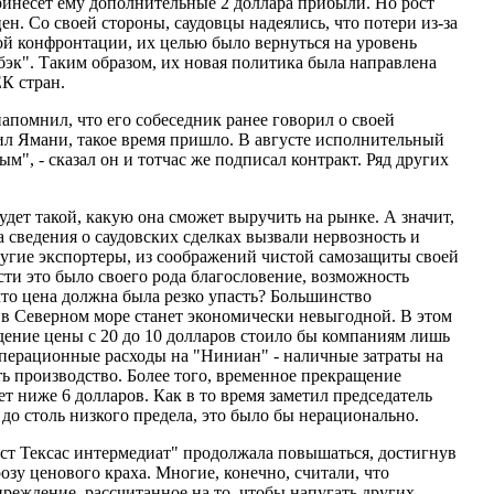
ринесет ему дополнительные 2 доллара прибыли. Но рост
. Со своей стороны, саудовцы надеялись, что потери из-за
шой конфронтации, их целью было вернуться на уровень
эк". Таким образом, их новая политика была направлена
К стран.
помнил, что его собеседник ранее говорил о своей
нил Ямани, такое время пришло. В августе исполнительный
м", - сказал он и тотчас же подписал контракт. Ряд других
удет такой, какую она сможет выручить на рынке. А значит,
 сведения о саудовских сделках вызвали нервозность и
другие экспортеры, из соображений чистой самозащиты своей
ти это было своего рода благословение, возможность
что цена должна была резко упасть? Большинство
а в Северном море станет экономически невыгодной. В этом
дение цены с 20 до 10 долларов стоило бы компаниям лишь
операционные расходы на "Ниниан" - наличные затраты на
ать производство. Более того, временное прекращение
т ниже 6 долларов. Как в то время заметил председатель
до столь низкого предела, это было бы нерационально.
ст Тексас интермедиат" продолжала повышаться, достигнув
зу ценового краха. Многие, конечно, считали, что
преждение, рассчитанное на то, чтобы напугать других