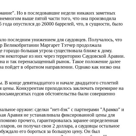
имание". Но в последовавшие недели никаких заметных
и немногим выше пятой части того, что она производила
 года опустился до 26000 баррелей, что, в сущности, было
было последним унижением для саудовцев. Получалось, что
стр Великобритании Маргарет Тэтчер продолжала
 гораздо большая угроза существовала ближе к дому.
ем некоторые из них через территорию Саудовской Аравии.
 на и так перенасыщенный рынок. Такое положение далее
она пойдет в обратном направлении. Однако как низко она
 В конце девятнадцатого и начале двадцатого столетий
я цены. Конкурентам приходилось заключать перемирие на
е восьмидесятых годов обстоятельства были совершенно
альное оружие: сделки "нет-бэк" с партнерами "Арамко" и
ая Аравия не устанавливала фиксированной цены для
, помимо прочего, гарантировалась заранее определенная
лларов, он получал свои 2 доллара, а саудовцы остальное
буждало его бороться за большую цену. Он был