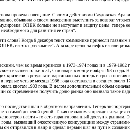
нова провела совещание. Своими действиями Саудовская Аравия
авию, объявила о своем намерении выступить за возврат утраче
улировка: ОПЕК больше не выступает в защиту цены, теперь ее 
необходимого для развития ее стран".
эти слова? Когда 9 декабря текст коммюнике принесли главным 
ПЕК, на этот раз зимнее". А вскоре цены на нефть начали резко
ими, чем во время кризисов в 1973-1974 годах и в 1979-1982 го
от своей высшей точки в 31,75 доллара в конце ноября 1985 года.
ущих кризисов в результате маргинальных потерь и срыва постав
первые четыре месяца 1986 года составляла в среднем около 17
ствовала квотам 1983 года. В целом дополнительный объем означа
ии со стремлением получить долю рынка оно вызвало такое паде
го последствия шли в обратном направлении. Теперь экспортеры 
не за самой дешевой ценой. Такая незнакомая прежде ситуация с
портеров нефти - то есть гарантированный доступ к рынкам. Эта
ые годы, вызвавший ожесточенную конкуренцию между странами
 он отправился в Каир и сделал первый шаг на пути к создани