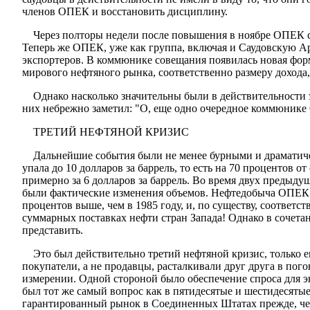
членов ОПЕК и восстановить дисциплину.
Через полторы недели после повышения в ноябре ОПЕК с
Теперь же ОПЕК, уже как группа, включая и Саудовскую Ар
экспортеров. В коммюнике совещания появилась новая форм
мирового нефтяного рынка, соответственно размеру дохода, 
Однако насколько значительны были в действительности 
них небрежно заметил: "О, еще одно очередное коммюнике О
ТРЕТИЙ НЕФТЯНОЙ КРИЗИС
Дальнейшие события были не менее бурными и драматическ
упала до 10 долларов за баррель, то есть на 70 процентов 
примерно за 6 долларов за баррель. Во время двух предыд
были фактические изменения объемов. Нефтедобыча ОПЕК в 
процентов выше, чем в 1985 году, и, по существу, соответ
суммарных поставках нефти стран Запада! Однако в сочетан
представить.
Это был действительно третий нефтяной кризис, только е
покупатели, а не продавцы, расталкивали друг друга в пого
измерении. Одной стороной было обеспечение спроса для экс
был тот же самый вопрос как в пятидесятые и шестидесят
гарантированный рынок в Соединенных Штатах прежде, чем