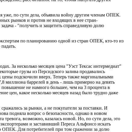
 уже, по сути дела, объявила войну другим членам ОПЕК.
нных рынков и против не входящих в нее стран-
задача - "получить и защитить справедливую долю
экспертам по планированию одной из стран ОПЕК, кто-то из
 падать.
дах. За несколько месяцев цена "Уэст Тексас интермедиат"
 Некоторые грузы из Персидского залива продавались
ок цены подскочили вверх. Теперь также маргинальными
,8 миллиона баррелей в день - лишь примерно на девять
л повышение не намного большее, чем на 3 процента в
ние цен, какое несколько месяцев назад было трудно даже
сражались за рынки, а не покупатели за поставки. И
нова подняла вопрос о безопасности, однако в новом
 тревога, возможно, казалась новой. Но, по сути дела, это
-экспортерами и заставивший Переса Альфонсо искать
ю ОПЕК. Для потребителей при том сражении за долю