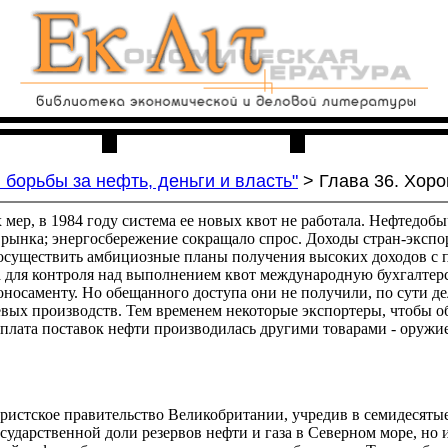
льня
Ссылки
О проекте
 борьбы за нефть, деньги и власть"
> Глава 36. Хоро
ер, в 1984 году система ее новых квот не работала. Нефтедобы
 рынка; энергосбережение сокращало спрос. Доходы стран-эксп
 осуществить амбициозные планы получения высоких доходов с п
а для контроля над выполнением квот международную бухгалтер
коносаменту. Но обещанного доступа они не получили, по сути де
ых производств. Тем временем некоторые экспортеры, чтобы об
 оплата поставок нефти производилась другими товарами - оруж
бористское правительство Великобритании, учредив в семидеся
осударственной доли резервов нефти и газа в Северном море, н