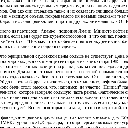
 что, какова бы ни была цена, каждый дополнительный баррель п
цены становились идеальным средством, вызывавшим падение цен
емов. Однако они старались также и не создавать слишком боль
ный максимум объема, покрываемого их новыми сделками "нет-б
абирали их долю рынка, так и против других, не входящих в ОПЕ
ного из партнеров "Арамко" позвонил Ямани. Министр нефти на
вии, если цена будет конкурентоспособной, и что сейчас, пояс
ке "нет-бэк". "Похоже, что это обещает быть конкурентоспособны
ились на заключение подобных сделок.
 что официальной саудовской цены больше не существует. Цена б
на мировых рынках в конце сентября и начале октября 1985 года
возврата утраченных позиций на рынке, как за ней последовали 
раняться. Для давно страдавшего потока нефтяной промышленнос
есятых годов казалось абсолютно невозможным. Означало ли это, 
8-20 долларов за баррель; ниже этого, по их мнению, нефтедобыч
оре были столь высоки, что, например, на участке "Ниниан" па
ачейство, которое забирало большую часть ренты. Фактические 
, так что любая цена выше этой не давала оснований останавлив
 нему вряд ли прибегли бы даже и в том случае, если цена упаде
ществует". Все же некоторые считали, что она вряд ли дойдет 
на фьючерсном рынке определяющего движение конъюнктуры "Уэ
ИМЕКС уровня в 31,75 доллара, что опровергало возможную угро
оворили, что это был просто своеобразный способ сделать преду