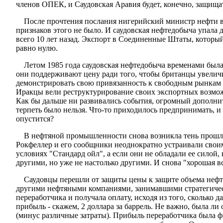
членов ОПЕК, и Саудовская Аравия будет, конечно, защища
После прочтения послания нигерийский министр нефти вы
признаков этого не было. И саудовская нефтедобыча упала д
всего 10 лет назад. Экспорт в Соединенные Штаты, который 
равно нулю.
Летом 1985 года саудовская нефтедобыча временами была
они поддерживают цену ради того, чтобы британцы увеличи
демонстрировать свою привязанность к свободным рынкам и
Иракцы вели реструктурирование своих экспортных возмож
Как бы дальше ни развивались события, огромный дополнит
терпеть было нельзя. Что-то приходилось предпринимать, и 
опустится?
В нефтяной промышленности снова возникла тень прошлог
Рокфеллер и его сообщники неоднократно устраивали свои
условиях "Стандард ойл", а если они не обладали ее силой
другими, но уже не настолько другими. И снова "хорошая вс
Саудовцы перешли от защиты цены к защите объема нефте
другими нефтяными компаниями, занимавшими стратегичес
переработчика и получала оплату, исходя из того, сколько 
прибыль - скажем, 2 доллара за баррель. Не важно, была ли
(минус различные затраты). Прибыль переработчика была ф