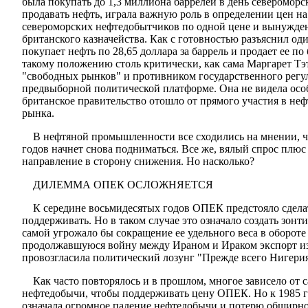
была покупать до 1,3 миллиона баррелей в день североморс
продавать нефть, играла важную роль в определении цен н
североморских нефтедобытчиков по одной цене и вынужденн
британского казначейства. Как с готовностью разъяснил од
покупает нефть по 28,65 доллара за баррель и продает ее п
такому положению столь критически, как сама Маргарет Тэт
"свободных рынков" и противником государственного регул
предвыборной политической платформе. Она не видела особ
британское правительство отошло от прямого участия в н
рынка.
В нефтяной промышленности все сходились на мнении, что
годов начнет снова подниматься. Все же, вялый спрос плюс
направление в сторону снижения. Но насколько?
ДИЛЕММА ОПЕК ОСЛОЖНЯЕТСЯ
К середине восьмидесятых годов ОПЕК предстояло сделат
поддерживать. Но в таком случае это означало создать зон
самой угрожало бы сокращение ее удельного веса в обороте
продолжавшуюся войну между Ираном и Ираком экспорт из 
провозгласила политический лозунг "Прежде всего Нигерия
Как часто повторялось и в прошлом, многое зависело от 
нефтедобычи, чтобы поддерживать цену ОПЕК. Но к 1985 
означала огромное падение нефтедобычи и потерю обширной