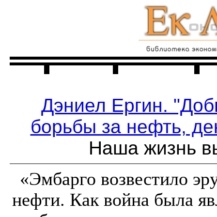
Главная
Читальня
Дэниел Ергин. "До
борьбы за нефть, де
Наша жизнь в
«Эмбарго возвестило эр
нефти. Как война была я