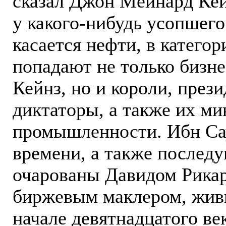
сказал Джон Мейнард Кейн
у какого-нибудь усопшего
касается нефти, в катего
попадают не только бизн
Кейнз, но и короли, през
диктаторы, а также их м
промышленности. Ибн Сау
времени, а также послед
очарованы Давидом Рикар
биржевым маклером, живш
начале девятнадцатого ве