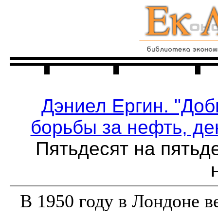
Главная
Читальня
Дэниел Ергин. "До
борьбы за нефть, де
Пятьдесят на пятьд
В 1950 году в Лондоне 