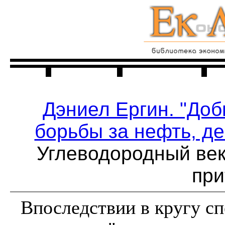
Главная
Читальня
Дэниел Ергин. "До
борьбы за нефть, де
Углеводородный век
при
Впоследствии в кругу сп