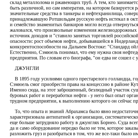
склад металлолома и ржавеющих труб. А тем, кто занимает
быть различной, но сам императив, на котором базируется
значительные средства в танкеры и нефтехранилища, совер
принадлежавшую Ротшильдам русскую нефть истекал в октя
и семейство знаменитых банкиров могло всегда отвернуться
жаловался, что произвольные изменения железнодорожных 
источник доходов и "ставило занятых торговлей российск
опасности: рост объемов нефти, добывавшейся в Нидерлан
конкурентоспособности на Дальнем Востоке: "Стандард ой
Естественно, Сэмюель понимал, что ему нужна своя нефтед
предприятия. По словам его биографа, "он едва не сошел с 
ДЖУНГЛИ
В 1895 году усилиями одного престарелого голландца, г
Сэмюель смог приобрести права на концессию в районе Куте
Именно сюда, на этот заброшенный, безлюдный участок су
буровых работ и переработки нефти - у него был опыт орга
трудном предприятии, к выполнению которого он сейчас пр
То, что опыта и знаний Абрахамса было явно недостаточн
характеризовала антипатией к организации, систематическ
еще больше затрудняло работу в джунглях Борнео. Суда все
да и само оборудование нередко было не тем, которое заказ
разложить груз и разобраться в том, что же все-таки было и