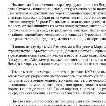
Но, помимо бессистемного характера руководства из Лон
даже Суматра - ближайший склад, откуда можно было получи
Сингапуром осуществлялась через случайные корабли, котор
участках концессии, были вынуждены вести постоянную вой
именовавшемуся Черное Пятно, где находился выход нефти н
зависеть от завозившихся из Китая кули; местные жители - 
постоянным бичом всех, кто работал на участках. Частенько
китайцев, европейцев-менеджеров и канадцев-буровиков - б
построить что-либо, будь то дом, мост или пирс, вскоре с
И вновь между братьями Сэмюелями в Лондоне и Марком А
строительства нефтехранилищ на Дальнем Востоке. Бедный М
в состоянии понять реалий жизни и работы в джунглях. Ко
"на курорте", Абрахаме раздраженно ответил что "эти, ка
Дома, в которых мы жили сразу по прибытии, были пригод
Тем не менее, несмотря ни на что, в феврале 1897 года б
коммерческой разработки, потребовалось еще много усилий
получить достаточное количество керосина. Зато ее можно
возникновения мнения, которого рьяно придерживался впосл
форме, т.е. в виде топлива". Таким образом, еще тогда, на 
не средства освещения, а источника энергии. Маркус Сэмюе
Начало этому историческому процессу было положено еще
остатки, как в России называли отходы после получения ке