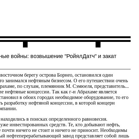
Контакты
ные войны: возвышение "РойялДатч" и закат
 восточном берегу острова Борнео, остановился один
то занимался нефтяным бизнесом. О его путешествии очень
рахаме, по слухам, племянник М. Сэмюеля, представитель...
е нефтяные концессии. Так как г-н Абрахаме является
становил в обоих городах необходимое оборудование, то его
ть разработку нефтяной концессии, в которой концерн
омпании.
 находились в поисках определенного равновесия.
 уже инвестированных средств. Те, кто добывают нефть,
 почти ничего не стоит и ничего не приносит. Необходимы
емый нефтеперерабатывающий завод представляет собой лишь