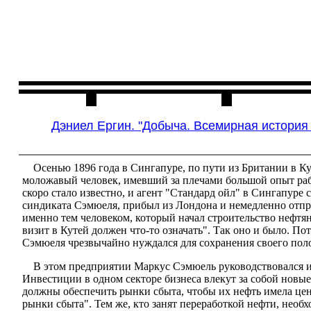
Главная
Чита
Дэниел Ергин. "Добыча. Всемирная история 
Осенью 1896 года в Сингапуре, по пути из Британии в Ку
моложавый человек, имевший за плечами большой опыт раб
скоро стало известно, и агент "Стандард ойл" в Сингапуре
синдиката Сэмюеля, прибыл из Лондона и немедленно отпра
именно тем человеком, который начал строительство нефтян
визит в Кутей должен что-то означать". Так оно и было. П
Сэмюеля чрезвычайно нуждался для сохранения своего поло
В этом предприятии Маркус Сэмюель руководствовался им
Инвестиции в одном секторе бизнеса влекут за собой новые
должны обеспечить рынки сбыта, чтобы их нефть имела цен
рынки сбыта". Тем же, кто занят переработкой нефти, нео