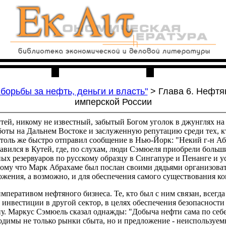
льня
Ссылки
О проекте
борьбы за нефть, деньги и власть"
> Глава 6. Нефтя
имперской России
тей, никому не известный, забытый Богом уголок в джунглях на
оты на Дальнем Востоке и заслуженную репутацию среди тех, к
 столь же быстро отправил сообщение в Нью-Йорк: "Некий г-н Аб
вился в Кутей, где, по слухам, люди Сэмюеля приобрели больши
ых резервуаров по русскому образцу в Сингапуре и Пенанге и у
отому что Марк Абрахаме был послан своими дядьями организова
жения, а возможно, и для обеспечения самого существования к
перативом нефтяного бизнеса. Те, кто был с ним связан, всегда
 инвестиции в другой сектор, в целях обеспечения безопасности
у. Маркус Сэмюель сказал однажды: "Добыча нефти сама по себе
бходимы не только рынки сбыта, но и предложение - неиспользу