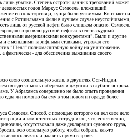
еть лишь убытки. Степень остроты данных требований может
нцу девяностых годов Маркус Сэмюель, вложивший
жение его как торговца, купца было уязвимым. Контракт на
ошения с Ротшильдами были в лучшем случае неустойчивыми,
висеть лишь от русской нефти было слишком опасно. Сэмюель
ревращало торговлю русской нефтью в очень скудный
ественными американскими конкурентами". Были и другие
м и с меньшими тарифными ставками, угрожал его
против "Шелл" полномасштабную войну на уничтожение.
 а фактически - для обеспечения выживания своего
и всю свою сознательную жизнь в джунглях Ост-Индии,
чем пятьдесят миль побережья и джунгли в глубине острова.
хаме. У Абрахамса совершенно не было опыта проведения
о едва ли помогло бы ему в том новом и гораздо более
уса Сэмюеля. Способ, с помощью которого он вел свое дело,
истрации и компетентных сотрудников, что, естественно,
привозили, отсутствовали даже декларации судового груза,
росать всю остальную работу, чтобы собрать, как-то
оставалось лежать и ржаветь прямо в траве.