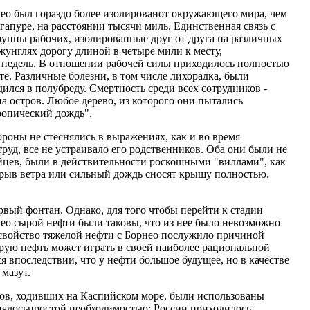
нео был гораздо более изолированот окружающего мира, чем
апуре, на расстоянии тысячи миль. Единственная связь с
Группы рабочих, изолированные друг от друга на различных
унглях дорогу длиной в четыре мили к месту,
ко недель. В отношении рабочей силы приходилось полностью
те. Различные болезни, в том числе лихорадка, были
дился в полубреду. Смертность среди всех сотрудников -
а остров. Любое дерево, из которого они пытались
ропический дождь".
роны не стеснялись в выражениях, как и во время
руд, все не устраивало его родственников. Оба они были не
ейцев, были в действительности роскошными "виллами", как
порыв ветра или сильный дождь сносят крышу полностью.
ервый фонтан. Однако, для того чтобы перейти к стадии
ео сырой нефти были таковы, что из нее было невозможно
о свойство тяжелой нефти с Борнео послужило причиной
орую нефть может играть в своей наиболее рациональной
ся впоследствии, что у нефти большое будущее, но в качестве
мазут.
удов, ходивших на Каспийском море, были использованы
яснялосьпростой необходимостью: России приходилось