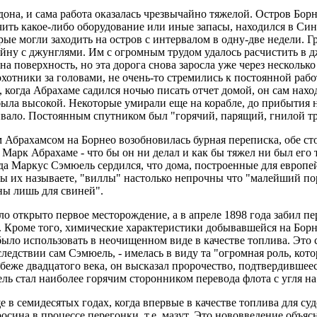
дона, и сама работа оказалась чрезвычайно тяжелой. Остров Бор
ть какое-либо оборудование или иные запасы, находился в Синг
ые могли заходить на остров с интервалом в одну-две недели. 
ну с джунглями. Им с огромным трудом удалось расчистить в дж
а поверхность, но эта дорога снова заросла уже через несколь
охотники за головами, не очень-то стремились к постоянной рабо
, когда Абрахаме садился ночью писать отчет домой, он сам нахо
ыла высокой. Некоторые умирали еще на корабле, до прибытия н
гнивало. Постоянным спутником был "горячий, парящий, гнилой т
брахамсом на Борнео возобновилась бурная переписка, обе сто
арк Абрахаме - что бы он ни делал и как бы тяжел ни был его т
гда Маркус Сэмюель сердился, что дома, построенные для европ
к вы их называете, "виллы" настолько непрочны что "малейший 
ны лишь для свиней".
ыло открыто первое месторождение, а в апреле 1898 года забил п
. Кроме того, химические характеристики добывавшейся на Борн
 было использовать в неочищенном виде в качестве топлива. Эт
едствии сам Сэмюель, - имелась в виду та "огромная роль, кот
рубеже двадцатого века, он высказал пророчество, подтвердившее
ль стал наиболее горячим сторонником перевода флота с угля на 
 в семидесятых годах, когда впервые в качестве топлива для с
росина в процессе перегонки, т.е. мазут. Это нововведение объ