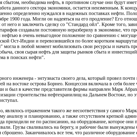
ся сбытом, необходима нефть, в противном случае они будут им
 работа данного сектора экономики, остается неизменным. К ко
шенно определенно нуждался в надежных поставках нефти. Поло
бре 1900 года. Могли он надеяться на его продление? Его отн
 от него и заключить сделку со "Стандард ойл". Кроме того, за
тарифов создавали постоянную неразбериху в экономике, что п
ой нефтью в очень невыгодное положение по сравнению с могущ
дской Ост-Индии и перевозившейся по более коротким маршрута
л" могла в любой момент мобилизовать свои ресурсы и начать 
обыча, своя сырая нефть для защиты рынков сбыта и инвестиций,
ума в поисках нефти".
орного инженера - энтузиаста своего дела, который провел почт
й на востоке острова Борнео. Концессия включала в себя более 
ши и был в качестве представителя фирмы направлен Марк Абра
низации строительства нефтехранилищ на Дальнем Востоке, но эт
иступал.
о, являлось отражением такого же несоответствия у самого Марк
ому анализу и планированию, а также отсутствием крепкой админ
гда приходили не по расписанию, на оборудование, которое они 
ывали. Грузы сваливались на берегу, и рабочие были вынуждены б
м сброшено. Заканчивалось все тем, что различное оборудование 