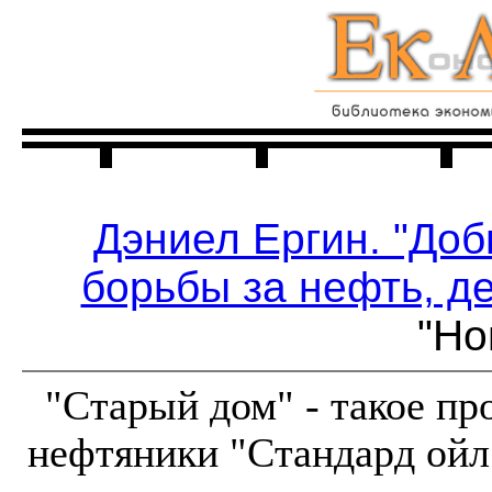
Главная
Читальня
Дэниел Ергин. "До
борьбы за нефть, де
"Но
"Старый дом" - такое п
нефтяники "Стандард ойл