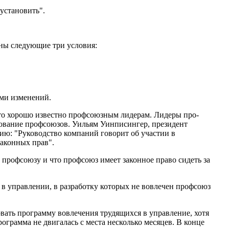
установить".
ены следующие три условия:
ями изменений.
это хорошо известно профсоюзным лидерам. Лидеры про­
вование профсоюзов. Уильям Уинписингер, президент
ю: "Руководство компаний говорит об участии в
акон­ных прав".
 профсоюзу и что профсоюз имеет законное право сидеть за
 управлении, в разработку которых не вовлечен про­фсоюз
вать программу вовлечения трудящихся в управление, хотя
ограмма не двигалась с места несколько месяцев. В конце