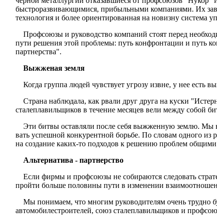
черной металлургии отказавшиеся от профсоюзов "Нукор" 
быстроразвивающимися, прибыльными компаниями. Их заводы
технология и более ориентированная на новизну система уп
Профсоюзы и руководство компаний стоят перед необходи
пути решения этой проблемы: путь конфронтации и путь ко
партнерства".
Выжженая земля
Когда группа людей чувствует угрозу извне, у нее есть 
Страна наблюдала, как рвали друг друга на куски "Исте
сталеплавильщиков в течение месяцев вели между со­бой би
Эти битвы оставляли после себя выжженную землю. Мы не
вать успешной конкурентной борьбе. По словам одного из р
на создание каких-то подходов к решению проблем общими у
Альтернатива - партнерство
Если фирмы и профсоюзы не собираются следовать стра­т
пройти больше половины пути в изменении взаимо­отноше
Мы понимаем, что многим руководителям очень трудно б
автомобилестроителей, союз сталеплавильщиков и профсою