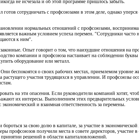
икогда не исчезала и об этой программе пришлось забыть.
готов сотрудничать с профсоюзами в этом деле, однако упер­ся
­тановлении нормальных отношений с профсоюзами, воспри­нима
является важным условием успеха перемен. "Сотрудники часто 
щаются к ним".
законные. Опыт говорит о том, что наихудшие отношения на про
ко­водство компании и профсоюза настаивает на соблюдении букв
 купить оборудование или металл.
Они беспокоятся о своих рабочих местах, приемлемом уровне ж
а растущего участия трудящихся в управлении. И профсоюзы особ
с­там.
овать на эти опасения. Если руководители компаний хотят, чт
ва­жают их интересы. Выполнением этих предварительных услов
: экономический и взаимная ответственность за перемены.
ороться за свою долю в капитале, за участие в экономичес­кой
еры профсоюзов получили места в совете директоров, участие 
ри принятии решений в области капиталовложений.