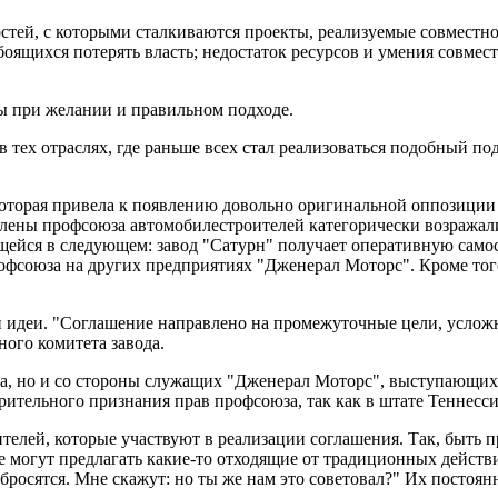
стей, с которыми сталкиваются проекты, реализуемые совместн
оящихся потерять власть; недостаток ресурсов и умения совмест
ы при желании и правильном подходе.
 тех отраслях, где раньше всех стал реализоваться подобный по
оторая привела к появлению довольно оригинальной оппо­зиции 
лены профсоюза автомобилестроителей категорически возра­жали
йся в следующем: завод "Сатурн" получает оператив­ную самост
союза на других предприятиях "Дженерал Моторс". Кроме того
й идеи. "Соглашение направлено на промежуточные цели, ус­лож
ного комитета завода.
а, но и со стороны служащих "Дженерал Моторс", выступаю­щих
арительного признания прав профсоюза, так как в штате Теннесси 
­телей, которые участвуют в реализации соглашения. Так, быть
 могут предлагать какие-то отходящие от традиционных действи
 набросятся. Мне скажут: но ты же нам это советовал?" Их пост