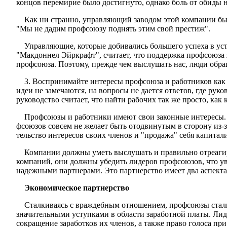
концов перемирие было достигнуто, однако боль от обиды н
Как ни странно, управляющий заводом этой компании был 
"Мы не дадим профсоюзу поднять этим свой престиж".
Управляющие, которые добивались большего успеха в ус
"Макдоннел Эйркрафт", считает, что поддержка профсоюза 
профсоюза. Поэтому, прежде чем выслушать нас, люди обра­
3. Воспринимайте интересы профсоюза и работников как 
идеи не замечаются, на вопросы не дается ответов, где ру
руководство считает, что найти рабочих так же просто, как
Профсоюзы и работники имеют свои законные интересы. 
фсоюзов совсем не желает быть отодвинутым в сторону из-з
тельство интересов своих членов и "продажа" себя капитали
Компании должны уметь выслушать и правильно отреаги­р
компаний, они должны убедить лидеров профсоюзов, что у
надежными партнерами. Это партнерство имеет два аспекта
Экономическое партнерство
Сталкиваясь с враждебным отношением, профсоюзы стали б
значительными уступками в области заработной платы. Лид
сокращение заработков их членов, а также право голоса п