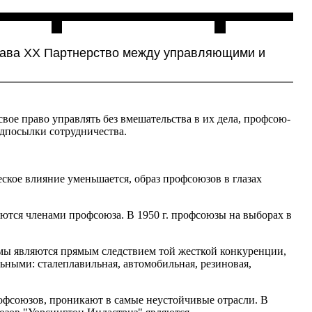
Контакты
лава XX Партнерство между управляющими и
е право управлять без вмешательства в их дела, профсою­
едпосылки сотрудничества.
ское влияние уменьшается, образ профсоюзов в глазах
яются членами профсоюза. В 1950 г. профсоюзы на вы­борах в
емы являются прямым следствием той жесткой конкуренции,
ьными: сталеплавильная, автомобильная, резиновая,
офсоюзов, проникают в самые неустойчивые отрасли. В