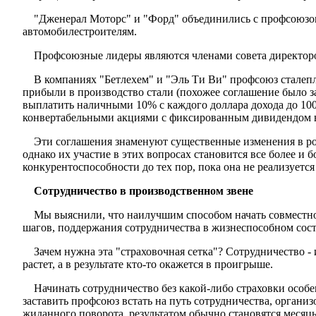
"Дженерал Моторс" и "Форд" объединились с профсоюзом
автомобилестроителям.
Профсоюзные лидеры являются членами совета директор
В компаниях "Бетлехем" и "Эль Ти Ви" профсоюз сталеп­л
прибыли в производство стали (похожее соглашение было за
выплатить наличными 10% с каждого доллара дохода до 100 
конвертабельными акциями с фиксированным диви­дендом 
Эти соглашения знаменуют существенные изменения в ро
однако их участие в этих вопросах становится все более и
конкурентоспособности до тех пор, пока она не реализуется
Сотрудничество в производственном звене
Мы выяснили, что наилучшим способом начать совместное
шагов, поддержания сотрудничества в жизнеспособном сос
Зачем нужна эта "страховочная сетка"? Сотрудничество - 
растет, а в результате кто-то окажется в проигрыше.
Начинать сотрудничество без какой-либо страховки осо­б
заставить профсоюз встать на путь сотрудничества, орга­ни
жиданного поворота, результатом обычно становятся месяцы 