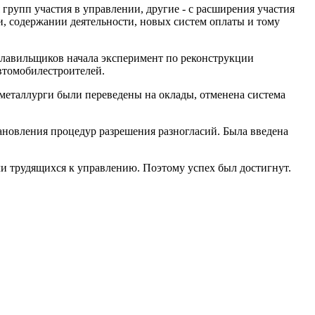
рупп участия в управлении, другие - с расширения участия
, содержании деятельности, новых систем оплаты и тому
еплавильщиков начала эксперимент по реконструкции
втомобилестроителей.
металлурги были переведены на оклады, отменена систе­ма
ановления процедур разрешения разногласий. Была введе­на
али трудящихся к управлению. Поэтому успех был достиг­нут.