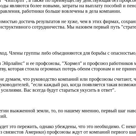
и "Чэппэрэл", а также по преимуществу действующая без профсо
 явля­ются более новыми, затраты на выплату пособий и пенси
равления, ра­ботники больше вовлечены в дела компании.
мостью достичь результатов не хуже, чем в этих фирмах, сохран
нструктивного сотрудничества. Мы назовем первый путь "страте
выход. Члены группы либо объединяются для борьбы с опасностью
рн Эйрлайнс" и ее профсоюзы, "Хормел" и профсоюз работников
тву, которая стоила огромных потерь обеим сторонам и не прине
 думаем, что руководство компаний или профсоюзы считают, чт
уководителей, "если каждый раз, когда появляется такая возмож
силиями. Вас всегда будут стараться укусить в ответ".
егии выжженной земли, то, по нашему мнению, первый шаг навс
ний.
удет это пережить, однако убеждены, что это необходимо. С н
з связистов Америки) профсоюзы ждут от компаний первого шаг