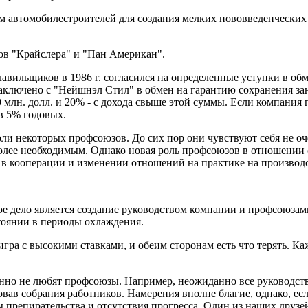
 автомобилестроителей для создания мелких нововведенческих 
ов "Крайслера" и "Пан Американ".
авильщиков в 1986 г. согласился на определенные уступ­ки в об
ключено с "Нейшнэл Стил" в обмен на гарантию сох­ранения зан
млн. долл. и 20% - с дохода свыше этой суммы. Если компания 
в 5% годовых.
ли некоторых профсоюзов. До сих пор они чувствуют себя не оч
 более необходимым. Однако новая роль профсоюзов в отно­шении 
 в ко­операции и изменении отношений на практике на производ­с
 дело является создание руководством компании и профсоюзами 
тоянии в периоды охлаждения.
игра с высокими ставками, и обеим сторонам есть что терять. Ка
енно не любят профсоюзы. Например, неожиданно все руко­водств
зовав собрания работников. Намерения вполне благие, однако, е
препирательства и отсутствия прогресса. Один из наших дру­зей,