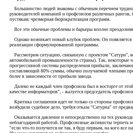
Большинство людей знакомы с обычным перечнем труд­но
руководителей компаний и профсоюзов различных рангов, б
пустякам; чрезмерная бюрократизация программ.
Все эти обычные проблемы и барьеры вполне преодолим
Однако возникает новый клубок проблем. Он появляется в
реализации сформулированной программы.
Рассмотрим ситуацию, связанную с проектом "Сатурн", к
автомобильной промышленности страны). Так, некоторые ч
прогрессивной системы распределения прибыли, заключающе
составляющий 80% суммы, обычно получаемой членами проф
более в зависимости от прибыли завода.
Далеко не каждый член профсоюза был в восторге от это
качестве информаторов", - жалуется председатель профсо­юз
Критика соглашения идет не только со стороны профсоюз
возбудили судебное дело, требуя отказа "Сатурна" от предв
Оказывается давление и непосредственно на тех руководи
неблагодарной работой. Профсоюзные активисты терпеть не
"если что-то получится не так, я буду первым, на кого все