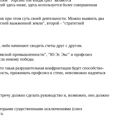
юзов "Уорсингтон Индастриз" являются
й здесь ниже, здесь используется более совершенная
ив при этом суть своей деятельности. Можно выявить два
гией выжженной земли", второй - "стра­тегией
, либо начинают сводить счеты друг с другом.
 мясной промышленности", "Ю Эс Экс" и проф­союз
сла никому победы.
о такая разрушительная конфронтация будет способство­
ность, прижимать профсоюз к стене, невозможно надеяться
тречу должно сделать руководство и, возможно, оно должно
екоторыми существенными исключениями (союз
а.