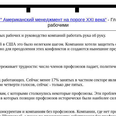
льня
Ссылки
О проекте
." Американский менеджмент на пороге XXI века"
- Г
рабочими
ых рабочих и руководство компаний работать рука об руку.
в США это было нелегким шагом. Компании хотели защитить сво
н­но для преодоления этих конфликтов и создаются нынешние пр
реживает трудности: число членов профсоюзов падает, политиче
ех работающих. Сейчас менее 17% занятых в частном секторе явл
четверти голосов, сейчас - только две пятых.
­мам, с которыми столкнулись некоторые профсоюзы. Эти пробл
 в которых позиции профсоюзов исторически были наиболее сил
онкурентам и компаниям без профсоюзов. Компании, где нет пр