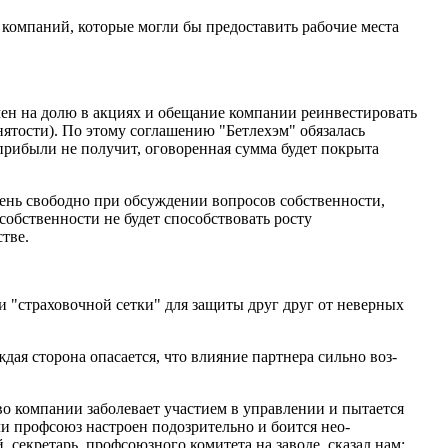
компаний, которые могли бы предоставить рабочие места
мен на долю в акциях и обещание компании реинвес­тировать
ятости). По этому соглашению "Бетлехэм" обяза­лась
прибыли не получит, оговоренная сумма будет по­крыта
ень свободно при обсуждении вопросов собственности,
собственности не будет способствовать росту
тве.
"страховочной сетки" для защиты друг друг от невер­ных
ждая сторона опасается, что влияние партнера сильно воз­
о компании заболевает участием в управлении и пыта­ется
сли профсоюз настроен подозрительно и боится нео­
 секретарь, профсоюзного комитета на заводе, сказал нам: