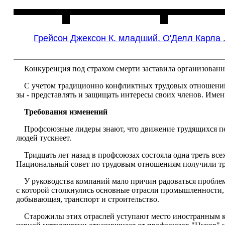
Главная
Чита
Грейсон Джексон К. младший, О'Делл Карла 
Конкуренция под страхом смерти заставила организован­н
С учетом традиционно конфликтных трудовых отношений 
зы - представлять и защищать интересы своих членов. Име
Требования изменений
Профсоюзные лидеры знают, что движение трудящихся пе­
людей тускнеет.
Тридцать лет назад в профсоюзах состояла одна треть вс
Национальный совет по трудовым отношениям полу­чили три 
У руководства компаний мало причин радоваться пробле
с которой столкнулись основные отрасли промыш­ленности,
добывающая, транспорт и строительство.
Старожилы этих отраслей уступают место иностранным к