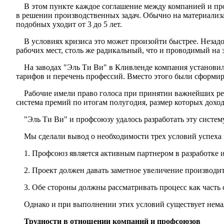
В этом пункте каждое соглашение между компанией и про
в решении производственных задач. Обычно на мате­риализ
подобных уходит от 3 до 5 лет.
В условиях кризиса это может произойти быстрее. Неза­
рабочих мест, столь же радикальный, что и проводимый на
На заводах "Эль Ти Ви" в Кливленде компания установил
тарифов и перечень профессий. Вместо этого были сформи­р
Рабочие имели право голоса при принятии важнейших ре­ш
система премий по итогам полугодия, размер которых до­ход
"Эль Ти Ви" и профсоюзу удалось разработать эту систему
Мы сделали вывод о необходимости трех условий успеха
1. Профсоюз является активным партнером в разработке
2. Проект должен давать заметное увеличение производи­т
3. Обе стороны должны рассматривать процесс как часть 
Однако и при выполнении этих условий существует немал
Трудности в отношении компаний и профсоюзов