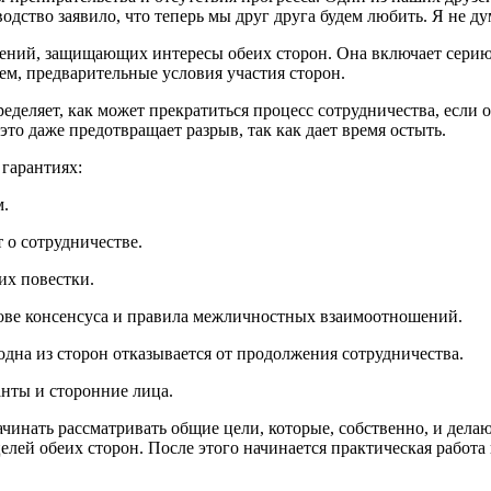
одство заявило, что теперь мы друг друга будем любить. Я не дум
шений, защищающих интересы обеих сторон. Она включает серию
м, предварительные условия участия сторон.
еделяет, как может прекратиться процесс сотрудничества, если о
это даже предотвращает разрыв, так как дает время остыть.
гарантиях:
м.
 о сотрудничестве.
их повестки.
ове консенсуса и правила межличностных взаимоотношений.
 одна из сторон отказывается от продолжения сотрудничества.
анты и сторонние лица.
начинать рассматривать общие цели, которые, собственно, и дел
целей обеих сторон. После этого начинается практичес­кая рабо