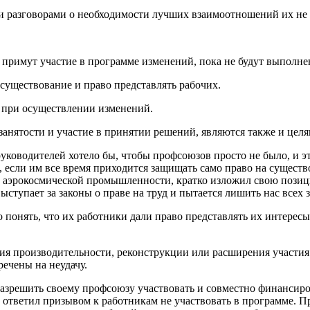
и разговорами о необходимости лучших взаимоотношений их не 
 примут участие в программе изменений, пока не будут выпол­н
 существование и право представлять рабочих.
 при осуществлении изменений.
 занятости и участие в принятии решений, являются также и цел
уководителей хотело бы, чтобы профсоюзов просто не было, и 
если им все время приходится защищать само право на суще­ст
аэрокосмической промышленности, кратко изложил свою позици
выступает за законы о праве на труд и пытается лишить нас всех з
понять, что их работники дали право представлять их инте­ресы
я производительности, реконструкции или расширения участия в
речены на неудачу.
азрешить своему профсоюзу участвовать и совместно финан­сиро
тветил призывом к работникам не участвовать в прог­рамме. Пр