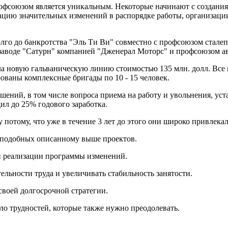
фсоюзом является уникальным. Некоторые начинают с создания г
ацию значительных изменений в распорядке работы, организации
долго до банкротства "Эль Ти Ви" совместно с профсоюзом стал
 заводе "Сатурн" компанией "Дженерал Моторс" и профсоюзом а
а новую гальваническую линию стоимостью 135 млн. долл. Все 
ованы комплексные бригады по 10 - 15 человек.
ений, в том числе вопроса приема на работу и увольнения, уст
ил до 25% годового заработка.
 потому, что уже в течение 3 лет до этого они широко привле­к
 подобных описанному выше проектов.
 и реализации программы изменений.
ельности труда и увеличивать стабильность занятости.
своей долгосрочной стратегии.
о трудностей, которые также нужно преодолевать.